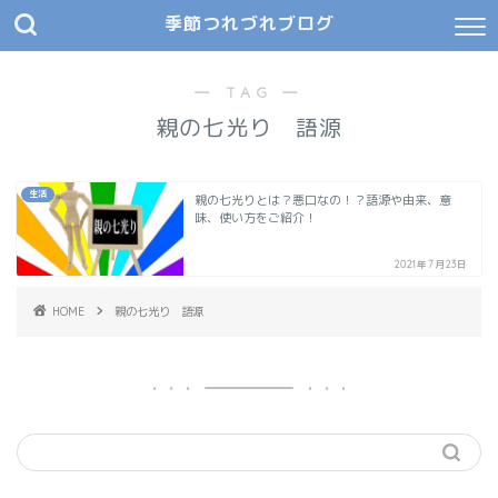
季節つれづれブログ
― TAG ―
親の七光り 語源
生活
親の七光りとは？悪口なの！？語源や由来、意
味、使い方をご紹介！
2021年7月23日
HOME
親の七光り 語源