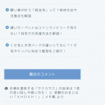
願い事が叶う「鈴虫寺」って？参拝方法や
注意点も解説
硬いカーペットはコインランドリーで洗え
ない？自宅での洗濯方法も解説！
くせ毛と天然パーマの違いってなに？くせ
毛やテンパに似合う髪型をご紹介！
最近のコメント
合格を意味する「サクラサク」の由来は？他
の言い回しや使い方も！
に
受験のおまじな
い「ＸＨＯＸＨ！」 | メモ帳
より