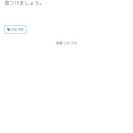
見つけましょう。
日傘 何色
季節つれづれ