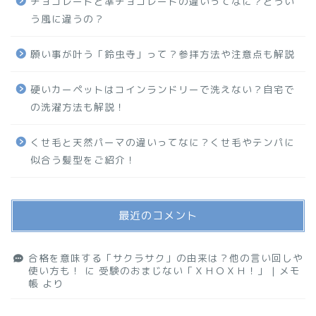
チョコレートと準チョコレートの違いってなに？どうい
う風に違うの？
願い事が叶う「鈴虫寺」って？参拝方法や注意点も解説
硬いカーペットはコインランドリーで洗えない？自宅で
の洗濯方法も解説！
くせ毛と天然パーマの違いってなに？くせ毛やテンパに
似合う髪型をご紹介！
最近のコメント
合格を意味する「サクラサク」の由来は？他の言い回しや
使い方も！
に
受験のおまじない「ＸＨＯＸＨ！」 | メモ
帳
より