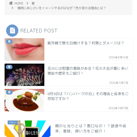
HOME
夏
梅雨にあじさいをイメージするのはなぜ？色が変わる理由とは？
RELATED POST
夏
紫外線で唇も日焼けする？対策とダメージは？
2021年8月14日
夏
花火には慰霊の意味がある？花火大会が夏に多い
理由や歴史もご紹介！
2022年5月7日
夏
8月9日は「ハンバーグの日」その理由と由来をご
存知ですか？
2022年5月13日
親の七光りとは？悪口なの！？語源や由
来、意味、使い方をご紹介！