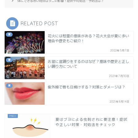
体にできる赤い斑点はダニの影響！症状や対処法・予防法は？
RELATED POST
夏
花火には慰霊の意味がある？花火大会が夏に多い
理由や歴史もご紹介！
2022年5月7日
夏
お盆に盆踊りをするのはなぜ？意味や歴史と正し
い踊り方について
2021年7月30日
夏
紫外線で唇も日焼けする？対策とダメージは？
2021年8月14日
夏はブヨによる虫刺されに要注意！症状
や正しい対策・対処法をチェック