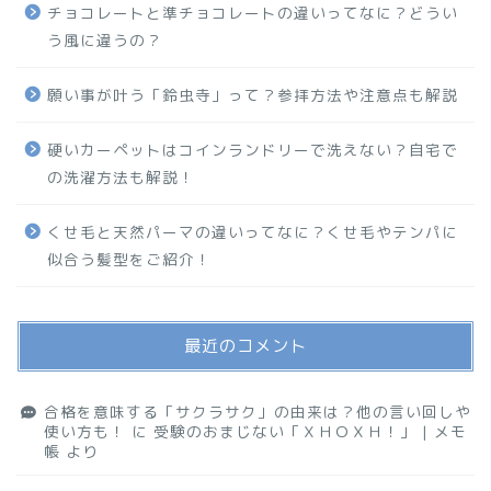
チョコレートと準チョコレートの違いってなに？どうい
う風に違うの？
願い事が叶う「鈴虫寺」って？参拝方法や注意点も解説
硬いカーペットはコインランドリーで洗えない？自宅で
の洗濯方法も解説！
くせ毛と天然パーマの違いってなに？くせ毛やテンパに
似合う髪型をご紹介！
最近のコメント
合格を意味する「サクラサク」の由来は？他の言い回しや
使い方も！
に
受験のおまじない「ＸＨＯＸＨ！」 | メモ
帳
より