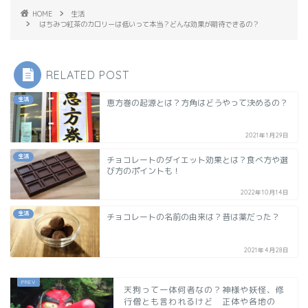
HOME
生活
はちみつ紅茶のカロリーは低いって本当？どんな効果が期待できるの？
RELATED POST
生活
恵方巻の起源とは？方角はどうやって決めるの？
2021年1月29日
生活
チョコレートのダイエット効果とは？食べ方や選
び方のポイントも！
2022年10月14日
生活
チョコレートの名前の由来は？昔は薬だった？
2021年4月28日
天狗って一体何者なの？神様や妖怪、修
行僧とも言われるけど 正体や各地の