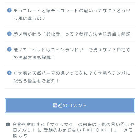
チョコレートと準チョコレートの違いってなに？どうい
う風に違うの？
願い事が叶う「鈴虫寺」って？参拝方法や注意点も解説
硬いカーペットはコインランドリーで洗えない？自宅で
の洗濯方法も解説！
くせ毛と天然パーマの違いってなに？くせ毛やテンパに
似合う髪型をご紹介！
最近のコメント
合格を意味する「サクラサク」の由来は？他の言い回しや
使い方も！
に
受験のおまじない「ＸＨＯＸＨ！」 | メモ
帳
より