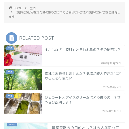
HOME
生活
鏡餅にカビが生えた時の取り方は？カビさせない方法や鏡餅の食べ方をご紹介し
ます!
RELATED POST
生活
１月はなぜ「睦月」と言われるの？その秘密は？
2020年12月29日
生活
森林にお散歩しませんか？気温が緩んできた今だ
からこそ行きたい！
2022年4月2日
生活
ジェラートとアイスクリームはどう違うの！？す
っきり説明します！
2022年11月5日
賀詞交歓会の目的とは？社会人が知って