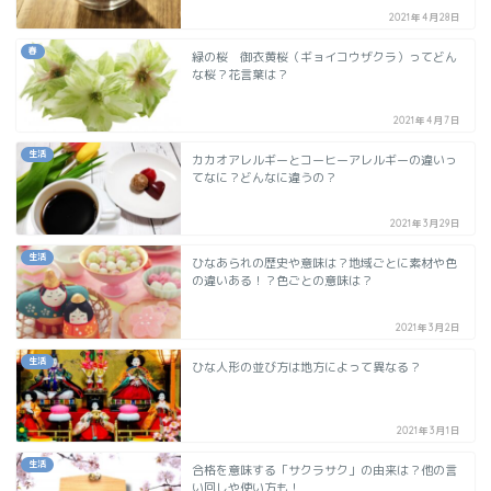
2021年4月28日
春
緑の桜 御衣黄桜（ギョイコウザクラ）ってどん
な桜？花言葉は？
2021年4月7日
生活
カカオアレルギーとコーヒーアレルギーの違いっ
てなに？どんなに違うの？
2021年3月29日
生活
ひなあられの歴史や意味は？地域ごとに素材や色
の違いある！？色ごとの意味は？
2021年3月2日
生活
ひな人形の並び方は地方によって異なる？
2021年3月1日
生活
合格を意味する「サクラサク」の由来は？他の言
い回しや使い方も！