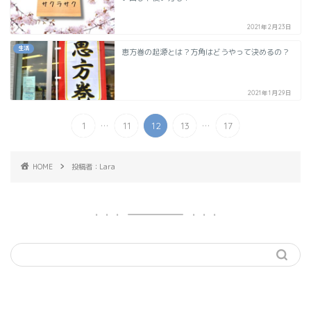
2021年2月23日
生活
恵方巻の起源とは？方角はどうやって決めるの？
2021年1月29日
...
...
1
11
12
13
17
HOME
投稿者：Lara