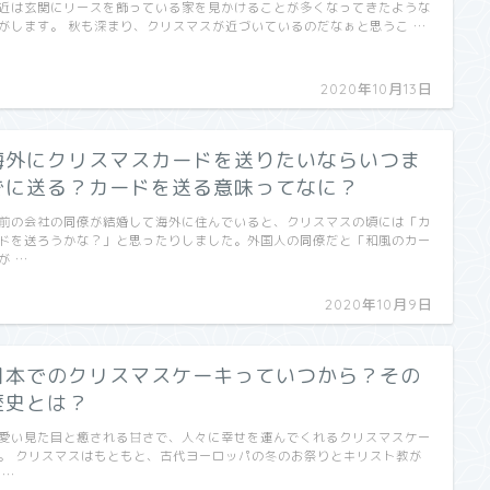
近は玄関にリースを飾っている家を見かけることが多くなってきたような
がします。 秋も深まり、クリスマスが近づいているのだなぁと思うこ …
2020年10月13日
海外にクリスマスカードを送りたいならいつま
でに送る？カードを送る意味ってなに？
前の会社の同僚が結婚して海外に住んでいると、クリスマスの頃には「カ
ドを送ろうかな？」と思ったりしました。外国人の同僚だと「和風のカー
が …
2020年10月9日
日本でのクリスマスケーキっていつから？その
歴史とは？
愛い見た目と癒される甘さで、人々に幸せを運んでくれるクリスマスケー
。 クリスマスはもともと、古代ヨーロッパの冬のお祭りとキリスト教が
 …