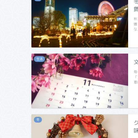
秋
増
な
生活
毎
「
意
冬