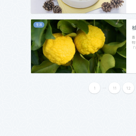
生活
香
物
「
...
1
11
12