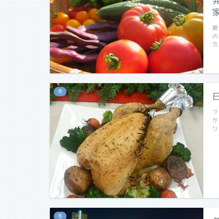
最
め
方
冬
ク
が
り
冬