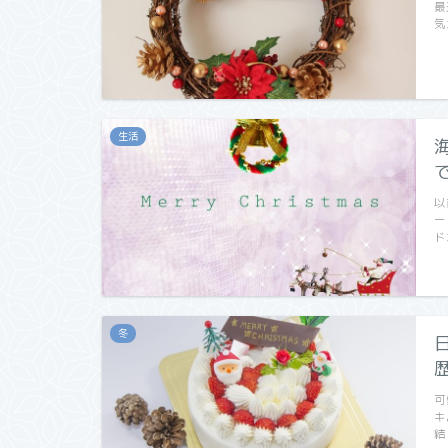
最
気
生活
以
ー
ド
冬
可
キ
結