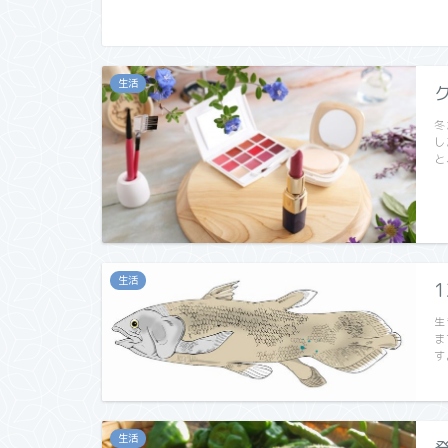
生活
冬
し
と
生活
生
ま
す
生活