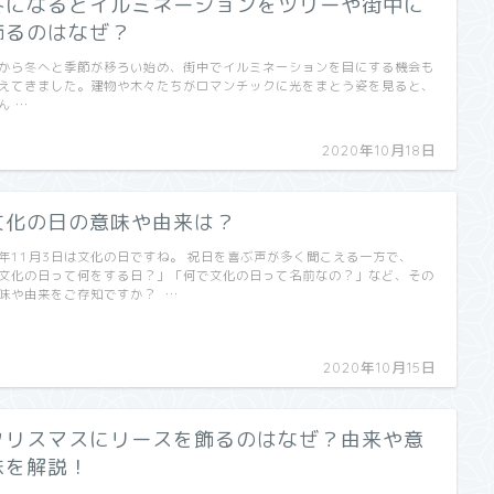
冬になるとイルミネーションをツリーや街中に
飾るのはなぜ？
から冬へと季節が移ろい始め、街中でイルミネーションを目にする機会も
えてきました。建物や木々たちがロマンチックに光をまとう姿を見ると、
ん …
2020年10月18日
文化の日の意味や由来は？
年11月3日は文化の日ですね。 祝日を喜ぶ声が多く聞こえる一方で、
文化の日って何をする日？」「何で文化の日って名前なの？」など、その
味や由来をご存知ですか？ …
2020年10月15日
クリスマスにリースを飾るのはなぜ？由来や意
味を解説！