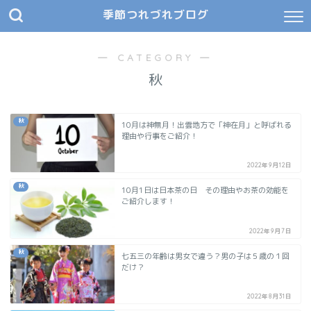
季節つれづれブログ
― CATEGORY ―
秋
秋
10月は神無月！出雲地方で「神在月」と呼ばれる
理由や行事をご紹介！
2022年9月12日
秋
10月1日は日本茶の日 その理由やお茶の効能を
ご紹介します！
2022年9月7日
秋
七五三の年齢は男女で違う？男の子は５歳の１回
だけ？
2022年8月31日