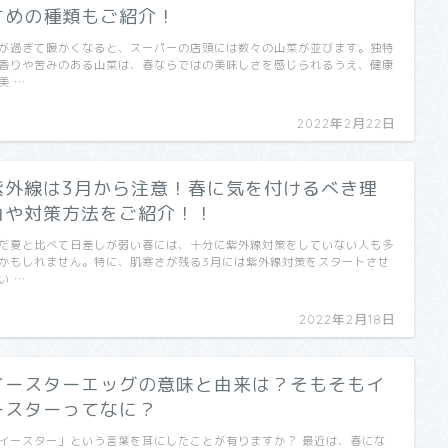
すめの種類もご紹介！
が過ぎて暖かくなると、スーパーの店頭には数々の山菜が並びます。独特
香りや苦みのある山菜は、春ならではの美味しさを感じられるうえ、健康
美 …
2022年2月22日
紫外線は3月から注意！春に気を付けるべき理
由や対策方法をご紹介！！
だ夏と比べて日差しが弱い春には、十分に紫外線対策をしていない人も多
かもしれません。特に、肌寒さが残る3月には紫外線対策をスタートさせ
い …
2022年2月18日
イースターエッグの意味と由来は？そもそもイ
ースターってなに？
イースター」という言葉を耳にしたことが有りますか？ 最近は、春にな