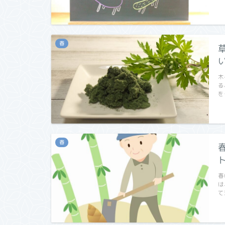
春
木
る
を
春
春
は
て