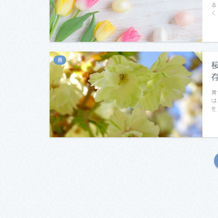
る
く
春
黄
は
を