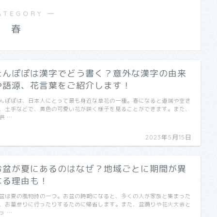
ATEGORY ―
春
たんぽぽは漢字でどう書く？意外な漢字の由来
や語源、花言葉をご紹介します！
んぽぽは、日本人にとって最も身近な草花の一種。春になると道端や空き
、土手などで、黄色の可愛い花が咲く様子を見ることができます。また、
供 …
2023年5月15日
お盆が夏にあるのはなぜ？地域ごとに期間が異
なる理由も！
盆は夏の風物詩の一つ。お盆の時期になると、多くの人が家族と集まった
、お墓参りに行ったりするために帰省します。また、盆踊りや花火大会と
っ …