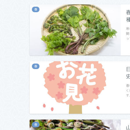
春
寒
聞
っ
春
春
く
す
春