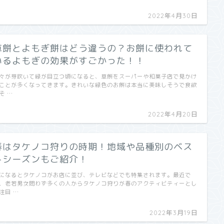
2022年4月30日
草餅とよもぎ餅はどう違うの？お餅に使われて
いるよもぎの効果がすごかった！！
々が芽吹いて緑が目立つ頃になると、草餅をスーパーや和菓子店で見かけ
ことが多くなってきます。きれいな緑色のお餅は本当に美味しそうで食欲
そ …
2022年4月20日
春はタケノコ狩りの時期！地域や品種別のベス
トシーズンもご紹介！
になるとタケノコがお店に並び、テレビなどでも特集されます。最近で
、老若男女問わず多くの人からタケノコ狩りが春のアクティビティーとし
注目 …
2022年3月19日