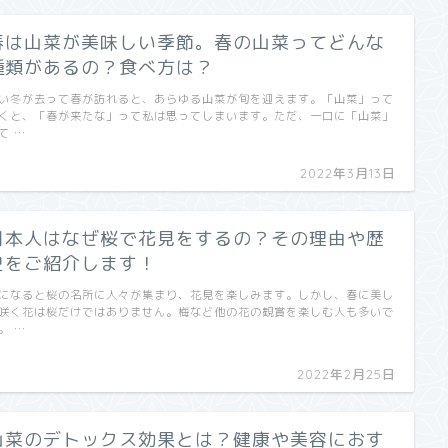
春は山菜が美味しい季節。春の山菜ってどんな
種類があるの？食べ方は？
い冬が去って春が訪れると、あらゆる山菜が旬を迎えます。「山菜」って
くと、「春が来たな」って私は思ってしまいます。ただ、一口に「山菜」
て …
2022年3月13日
日本人はなぜ桜で花見をするの？その理由や歴
史をご紹介します！
になると桜の名所に人々が集まり、花見を楽しみます。しかし、春に美し
咲く花は桜だけではありません。梅など他の花の観賞を楽しむ人も多いで
。 …
2022年2月25日
山菜のデトックス効果とは？健康や美容におす