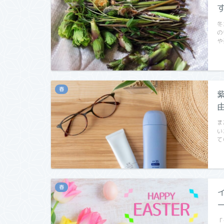
冬
の
や
春
ま
い
て
春
「