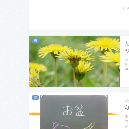
― C
春
た
地
子
春
お
り
い